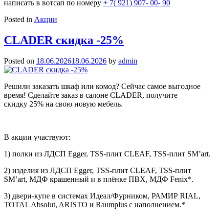
написать в вотсап по номеру
+ 7( 921) 907- 00- 90
Posted in
Акции
CLADER скидка -25%
Posted on
18.06.2026
18.06.2026
by
admin
Решили заказать шкаф или комод? Сейчас самое выгодное
время! Сделайте заказ в салоне
CLADER
, получите
скидку 25% на свою новую мебель.
В акции участвуют:
1) полки из ЛДСП Egger, TSS-плит CLEAF, TSS-плит SM’art.
2) изделия из ЛДСП Egger, TSS-плит CLEAF, TSS-плит
SM’art, МДФ крашенный и в плёнке ПВХ, МДФ Fenix*.
3) двери-купе в системах Идеал/Фурником, РАМИР RIAL,
TOTAL Absolut, ARISTO и Raumplus с наполнением.*