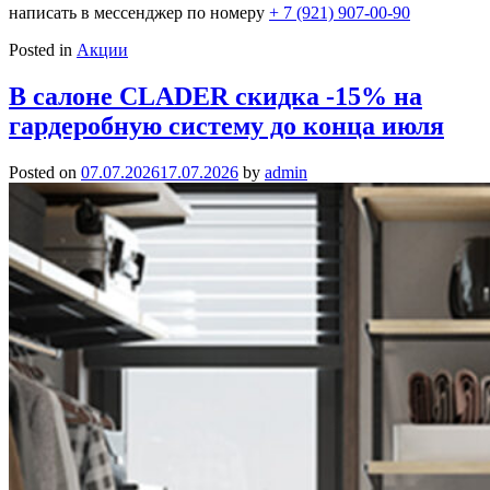
написать в мессенджер по номеру
+ 7 (921) 907-00-90
Posted in
Акции
В салоне CLADER скидка -15% на
гардеробную систему до конца июля
Posted on
07.07.2026
17.07.2026
by
admin