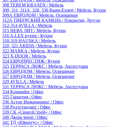
308
TEREM KRASEN
/ Мебель
309, 311, 311A, 328, 330
Raum-Expert
/ Мебель, Кухни
309А
ЕВРОДОМ
/ Мебель, Освещение
312A
ТИБУРСКИЙ КАМЕНЬ
/ Покрытия, Другое
312-314
4VILLA
/ Мебель
315
НЕВА ЛИТ
/ Мебель, Кухни
316
A-LEX кухни
/ Кухни
318-319
HAUSKA
/ Мебель
320, 321
ARIDIS
/ Мебель, Кухни
322
MARKA
/ Мебель, Кухни
323
X-DOOR
/ Мебель
324
ЕВРОПРЕСТИЖ
/ Кухни
325
ТЕРРАСА ЛЮКС
/ Мебель, Аксессуары
326
ЕВРОДОМ
/ Мебель, Освещение
327
ЕВРОДОМ
/ Мебель, Освещение
329
4VILLA
/ Мебель
331
ТЕРРАСА ЛЮКС
/ Мебель, Аксессуары
334
Komandor
/ Офис
335
Гарантия
/ Офис
336
Астон Инжиниринг
/ Офис
338
Роллстандарт
/ Офис
339
СК «СимплСтрой»
/ Офис
340
Двери terem
/ Офис
341
ТД «Ювентус»
/ Офис