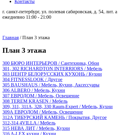
Контакты
г. санкт-петербург, ул. полевая сабировская, д. 54, лит. а
ежедневно 11:00 - 21:00
Главная
/
План 3 этажа
План 3 этажа
300
БЮРО ИНТЕРЬЕРОВ
/ Сантехника, Обои
301, 302
RICHARDTON INTERRIORS
/ Мебель
303
ЦЕНТР БЕЛОРУССКИХ КУХОНЬ
/ Кухни
304
FITNESSLOOK
/ Другое
305
BAUSHAUS
/ Мебель, Кухни, Аксессуары
306
ALBERO
/ Мебель, Кухни
307
ЕВРОДОМ
/ Мебель, Освещение
308
TEREM KRASEN
/ Мебель
309, 311, 311A, 328, 330
Raum-Expert
/ Мебель, Кухни
309А
ЕВРОДОМ
/ Мебель, Освещение
312A
ТИБУРСКИЙ КАМЕНЬ
/ Покрытия, Другое
312-314
4VILLA
/ Мебель
315
НЕВА ЛИТ
/ Мебель, Кухни
316
A-LEX кухни
/ Кухни