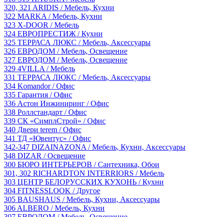
320, 321
ARIDIS
/ Мебель, Кухни
322
MARKA
/ Мебель, Кухни
323
X-DOOR
/ Мебель
324
ЕВРОПРЕСТИЖ
/ Кухни
325
ТЕРРАСА ЛЮКС
/ Мебель, Аксессуары
326
ЕВРОДОМ
/ Мебель, Освещение
327
ЕВРОДОМ
/ Мебель, Освещение
329
4VILLA
/ Мебель
331
ТЕРРАСА ЛЮКС
/ Мебель, Аксессуары
334
Komandor
/ Офис
335
Гарантия
/ Офис
336
Астон Инжиниринг
/ Офис
338
Роллстандарт
/ Офис
339
СК «СимплСтрой»
/ Офис
340
Двери terem
/ Офис
341
ТД «Ювентус»
/ Офис
342-347
DIZAINAZONA
/ Мебель, Кухни, Аксессуары
348
DIZAR
/ Освещение
300
БЮРО ИНТЕРЬЕРОВ
/ Сантехника, Обои
301, 302
RICHARDTON INTERRIORS
/ Мебель
303
ЦЕНТР БЕЛОРУССКИХ КУХОНЬ
/ Кухни
304
FITNESSLOOK
/ Другое
305
BAUSHAUS
/ Мебель, Кухни, Аксессуары
306
ALBERO
/ Мебель, Кухни
307
ЕВРОДОМ
/ Мебель, Освещение