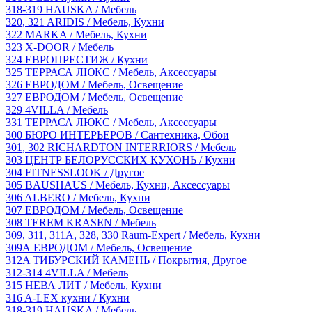
318-319
HAUSKA
/ Мебель
320, 321
ARIDIS
/ Мебель, Кухни
322
MARKA
/ Мебель, Кухни
323
X-DOOR
/ Мебель
324
ЕВРОПРЕСТИЖ
/ Кухни
325
ТЕРРАСА ЛЮКС
/ Мебель, Аксессуары
326
ЕВРОДОМ
/ Мебель, Освещение
327
ЕВРОДОМ
/ Мебель, Освещение
329
4VILLA
/ Мебель
331
ТЕРРАСА ЛЮКС
/ Мебель, Аксессуары
300
БЮРО ИНТЕРЬЕРОВ
/ Сантехника, Обои
301, 302
RICHARDTON INTERRIORS
/ Мебель
303
ЦЕНТР БЕЛОРУССКИХ КУХОНЬ
/ Кухни
304
FITNESSLOOK
/ Другое
305
BAUSHAUS
/ Мебель, Кухни, Аксессуары
306
ALBERO
/ Мебель, Кухни
307
ЕВРОДОМ
/ Мебель, Освещение
308
TEREM KRASEN
/ Мебель
309, 311, 311A, 328, 330
Raum-Expert
/ Мебель, Кухни
309А
ЕВРОДОМ
/ Мебель, Освещение
312A
ТИБУРСКИЙ КАМЕНЬ
/ Покрытия, Другое
312-314
4VILLA
/ Мебель
315
НЕВА ЛИТ
/ Мебель, Кухни
316
A-LEX кухни
/ Кухни
318-319
HAUSKA
/ Мебель